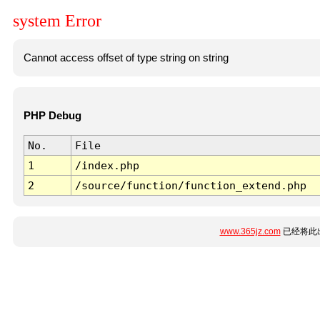
system Error
Cannot access offset of type string on string
PHP Debug
No.
File
1
/index.php
2
/source/function/function_extend.php
www.365jz.com
已经将此